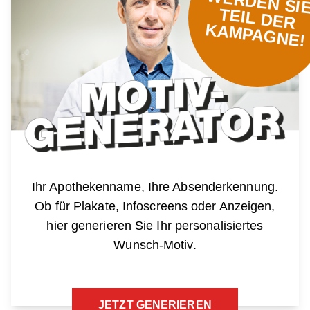
ERDEN SI
TEIL DE
KA
PA
NE!
Ihr Apothekenname, Ihre Absenderkennung.
Ob für Plakate, Infoscreens oder Anzeigen,
hier generieren Sie Ihr personalisiertes
Wunsch-Motiv.
JETZT GENERIEREN